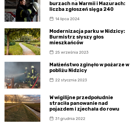
burzach na Warmii i Mazurach:
liczba zgłoszeń sięga 240
14 lipca 2024
Modernizacja parku w Nidzicy:
Burmistrz słyszy głos
mieszkańców
25 września 2023
Małżeństwo zginęło w pożarze w
pobliżu Nidzicy
22 stycznia 2023
W wigilijne przedpołudnie
straciła panowanie nad
pojazdem i zjechała do rowu
31 grudnia 2022