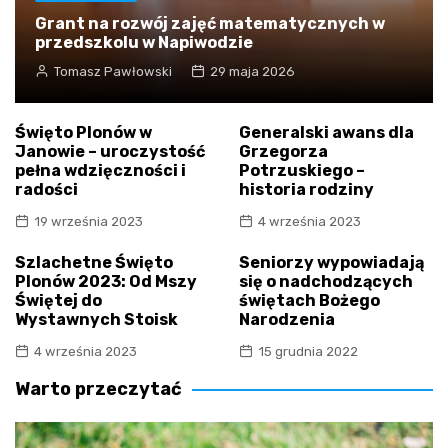
Grant na rozwój zajęć matematycznych w
przedszkolu w Napiwodzie
Tomasz Pawłowski
29 maja 2026
Święto Plonów w
Generalski awans dla
Janowie – uroczystość
Grzegorza
pełna wdzięczności i
Potrzuskiego –
radości
historia rodziny
19 września 2023
4 września 2023
Szlachetne Święto
Seniorzy wypowiadają
Plonów 2023: Od Mszy
się o nadchodzących
Świętej do
świętach Bożego
Wystawnych Stoisk
Narodzenia
4 września 2023
15 grudnia 2022
Warto przeczytać