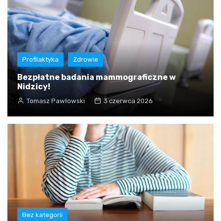
Profilaktyka
Zdrowie
Bezpłatne badania mammograficzne w
Nidzicy!
Tomasz Pawłowski
3 czerwca 2026
Bez kategorii