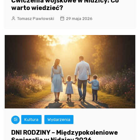
Ćwiczenia wojskowe w Nidzicy: Co
warto wiedzieć?
Tomasz Pawłowski
29 maja 2026
Kultura
Wydarzenia
DNI RODZINY – Międzypokoleniowe
Senioralia w Nidzicy 2026