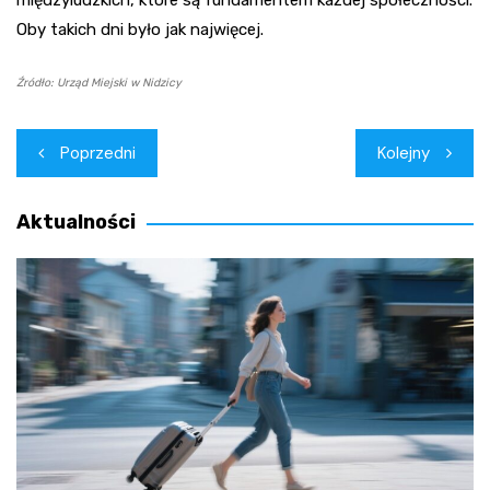
międzyludzkich, które są fundamentem każdej społeczności.
Oby takich dni było jak najwięcej.
Źródło: Urząd Miejski w Nidzicy
Nawigacja
Poprzedni
Kolejny
wpisu
Aktualności