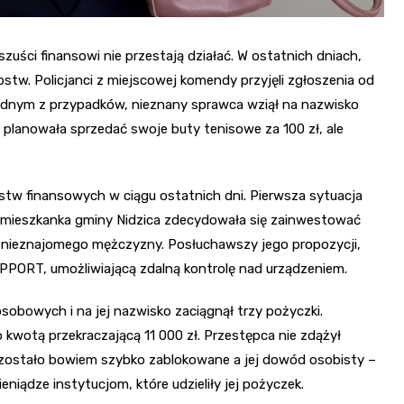
zuści finansowi nie przestają działać. W ostatnich dniach,
stw. Policjanci z miejscowej komendy przyjęli zgłoszenia od
 jednym z przypadków, nieznany sprawca wziął na nazwisko
ka planowała sprzedać swoje buty tenisowe za 100 zł, ale
stw finansowych w ciągu ostatnich dni. Pierwsza sytuacja
nia mieszkanka gminy Nidzica zdecydowała się zainwestować
ę nieznajomego mężczyzny. Posłuchawszy jego propozycji,
PPORT, umożliwiającą zdalną kontrolę nad urządzeniem.
osobowych i na jej nazwisko zaciągnął trzy pożyczki.
aldo kwotą przekraczającą 11 000 zł. Przestępca nie zdążył
zostało bowiem szybko zablokowane a jej dowód osobisty –
niądze instytucjom, które udzieliły jej pożyczek.