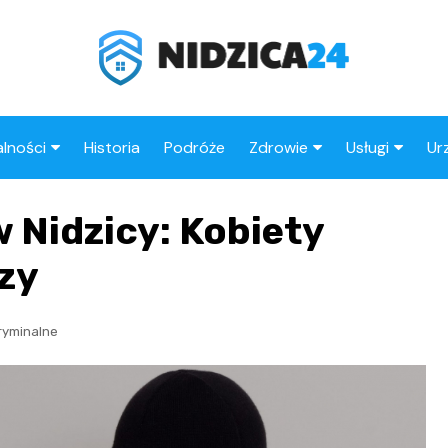
lności
Historia
Podróże
Zdrowie
Usługi
Ur
ika Policyjna
Apteki
Fryzjer
 Nidzicy: Kobiety
rzenia
Stacje benz
zy
ryminalne