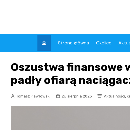
Skip
to
content
Strona główna
Okolice
Aktua
Kron
Oszustwa finansowe w
Wyda
padły ofiarą naciągac
,
Tomasz Pawłowski
26 sierpnia 2023
Aktualności
K