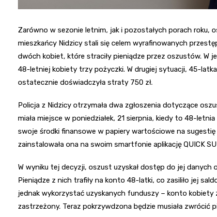
Zarówno w sezonie letnim, jak i pozostałych porach roku, os
mieszkańcy Nidzicy stali się celem wyrafinowanych przestęp
dwóch kobiet, które straciły pieniądze przez oszustów. W
48-letniej kobiety trzy pożyczki. W drugiej sytuacji, 45-lat
ostatecznie doświadczyła straty 750 zł.
Policja z Nidzicy otrzymała dwa zgłoszenia dotyczące oszu
miała miejsce w poniedziałek, 21 sierpnia, kiedy to 48-let
swoje środki finansowe w papiery wartościowe na sugesti
zainstalowała ona na swoim smartfonie aplikację QUICK SU
W wyniku tej decyzji, oszust uzyskał dostęp do jej danych 
Pieniądze z nich trafiły na konto 48-latki, co zasiliło jej s
jednak wykorzystać uzyskanych funduszy – konto kobiety 
zastrzeżony. Teraz pokrzywdzona będzie musiała zwrócić pie