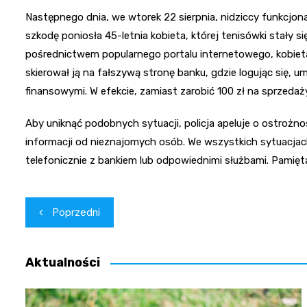
Następnego dnia, we wtorek 22 sierpnia, nidziccy funkcjona
szkodę poniosła 45-letnia kobieta, której tenisówki stały si
pośrednictwem popularnego portalu internetowego, kobieta 
skierował ją na fałszywą stronę banku, gdzie logując się, u
finansowymi. W efekcie, zamiast zarobić 100 zł na sprzedaży
Aby uniknąć podobnych sytuacji, policja apeluje o ostrożn
informacji od nieznajomych osób. We wszystkich sytuacja
telefonicznie z bankiem lub odpowiednimi służbami. Pamięta
Nawigacja
Poprzedni
wpisu
Aktualności