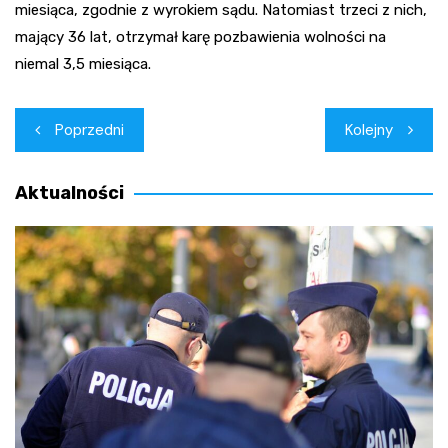
miesiąca, zgodnie z wyrokiem sądu. Natomiast trzeci z nich,
mający 36 lat, otrzymał karę pozbawienia wolności na
niemal 3,5 miesiąca.
Nawigacja
Poprzedni
Kolejny
wpisu
Aktualności