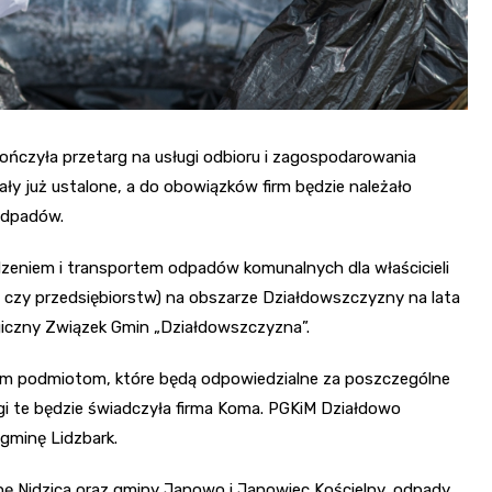
ńczyła przetarg na usługi odbioru i zagospodarowania
ły już ustalone, a do obowiązków firm będzie należało
odpadów.
eniem i transportem odpadów komunalnych dla właścicieli
ji czy przedsiębiorstw) na obszarze Działdowszczyzny na lata
iczny Związek Gmin „Działdowszczyzna”.
ym podmiotom, które będą odpowiedzialne za poszczególne
gi te będzie świadczyła firma Koma. PGKiM Działdowo
 gminę Lidzbark.
inę Nidzica oraz gminy Janowo i Janowiec Kościelny, odpady