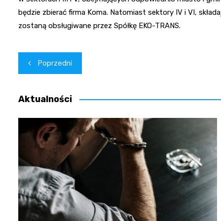
będzie zbierać firma Koma. Natomiast sektory IV i VI, skła
zostaną obsługiwane przez Spółkę EKO-TRANS.
Nawigacja
Poprzedni
wpisu
Aktualności