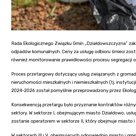
Rada Ekologicznego Związku Gmin „Działdowszczyzna” zako
odpadów komunalnych. Ceny za usługę odbioru śmieci zosta
również monitorowanie prawidłowości procesu segregacji 
Proces przetargowy dotyczący usług związanych z gromadz
nieruchomości mieszkalnych i niemieszkalnych (tj. instytuc
2024-2026 został pomyślnie przeprowadzony przez Ekolog
Konsekwencją przetargu było przyznanie kontraktów różn
sektory. W sektorze I, obejmującym miasto Działdowo, usłu
zostanie operatorem w sektorze II, który obejmuje miasto i
W sektorach III i V, obejmujących odpowiednio miasto i gm