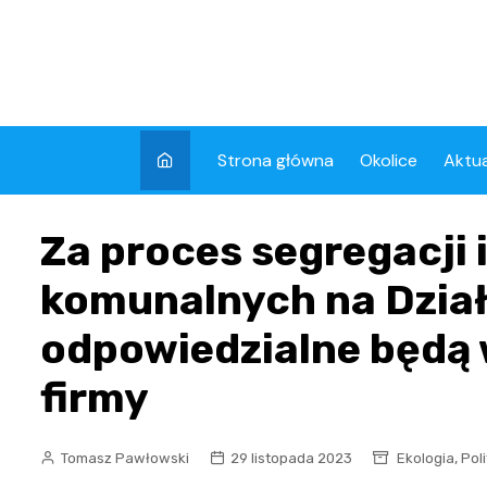
Skip
to
content
Strona główna
Okolice
Aktua
Kron
Za proces segregacji
Wyda
komunalnych na Dzia
odpowiedzialne będą
firmy
,
Tomasz Pawłowski
29 listopada 2023
Ekologia
Pol