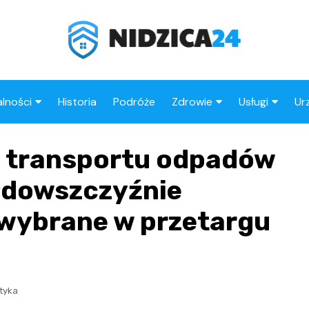
lności
Historia
Podróże
Zdrowie
Usługi
Ur
ika Policyjna
Apteki
Fryzjer
 i transportu odpadów
rzenia
Stacje benz
łdowszczyźnie
 wybrane w przetargu
ityka