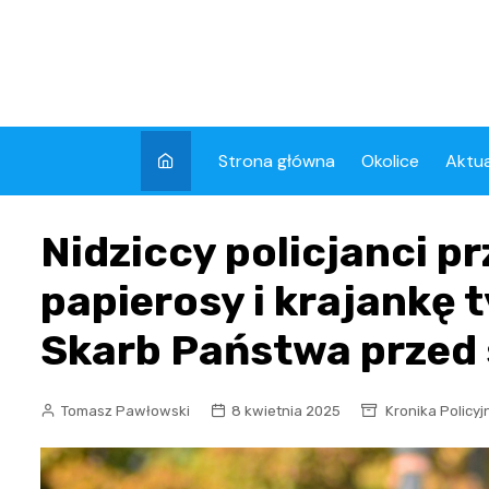
Skip
to
content
Strona główna
Okolice
Aktua
Kron
Nidziccy policjanci pr
Wyda
papierosy i krajankę 
Skarb Państwa przed 
Tomasz Pawłowski
8 kwietnia 2025
Kronika Policyj