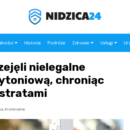
lności
Historia
Podróże
Zdrowie
Usługi
Ur
ika Policyjna
Apteki
Fryzjer
zejęli nielegalne
rzenia
Stacje benz
tytoniową, chroniąc
stratami
,
na
Kryminalne