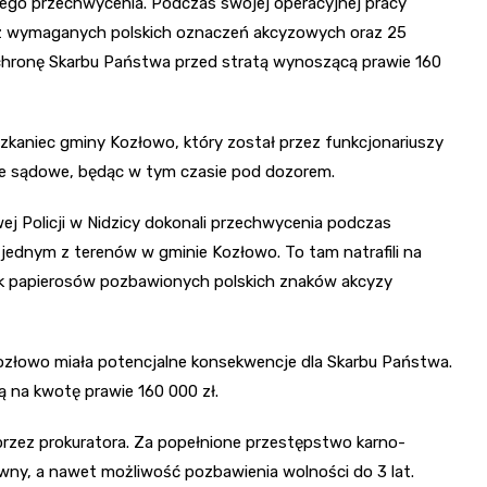
tnego przechwycenia. Podczas swojej operacyjnej pracy
bez wymaganych polskich oznaczeń akcyzowych oraz 25
 ochronę Skarbu Państwa przed stratą wynoszącą prawie 160
zkaniec gminy Kozłowo, który został przez funkcjonariuszy
e sądowe, będąc w tym czasie pod dozorem.
j Policji w Nidzicy dokonali przechwycenia podczas
ednym z terenów w gminie Kozłowo. To tam natrafili na
ztuk papierosów pozbawionych polskich znaków akcyzy
ozłowo miała potencjalne konsekwencje dla Skarbu Państwa.
ą na kwotę prawie 160 000 zł.
zez prokuratora. Za popełnione przestępstwo karno-
wny, a nawet możliwość pozbawienia wolności do 3 lat.