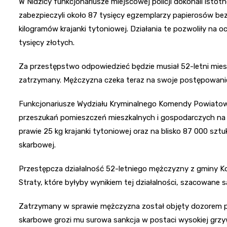
W Nidzicy funkcjonariusze miejscowej policji dokonali isto
zabezpieczyli około 87 tysięcy egzemplarzy papierosów 
kilogramów krajanki tytoniowej. Działania te pozwoliły na
tysięcy złotych.
Za przestępstwo odpowiedzieć będzie musiał 52-letni mies
zatrzymany. Mężczyzna czeka teraz na swoje postępowani
Funkcjonariusze Wydziału Kryminalnego Komendy Powiatowe
przeszukań pomieszczeń mieszkalnych i gospodarczych na j
prawie 25 kg krajanki tytoniowej oraz na blisko 87 000 s
skarbowej.
Przestępcza działalność 52-letniego mężczyzny z gminy K
Straty, które byłyby wynikiem tej działalności, szacowane s
Zatrzymany w sprawie mężczyzna został objęty dozorem pr
skarbowe grozi mu surowa sankcja w postaci wysokiej grzy