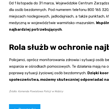
Od 1 listopada do 31 marca, Wojewódzkie Centrum Zarządza
dla osób bezdomnych. Pod numerem telefonu 800 165 320,
miejscach noclegowych, jadłodajniach, a także punktach, 
medyczną w województwie warmińsko-mazurskim.
Wspóln
najbardziej potrzebujących
.
Rola służb w ochronie naj
Policjanci, oprócz monitorowania zdrowia i sytuacji osób 
wsparcia w ośrodkach pomocowych. Te działania mają na ce
poprawę sytuacji życiowej osób bezdomnych.
Dzięki koor
społeczeństwa, możemy skuteczniej odpowiadać na 
Źródło: Komenda Powiatowa Policji w Nidzicy
Nawigacja