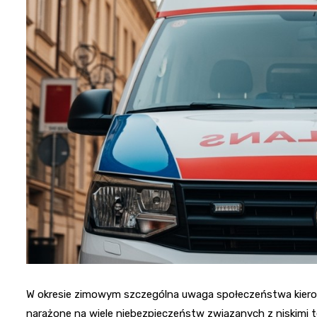
W okresie zimowym szczególna uwaga społeczeństwa kiero
narażone na wiele niebezpieczeństw związanych z niskimi 