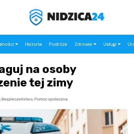
lności
Historia
Podróże
Zdrowie
Usługi
Ur
ika Policyjna
Apteki
Fryzjer
eaguj na osoby
rzenia
Stacje benz
enie tej zimy
,
,
Bezpieczeństwo
Pomoc społeczna