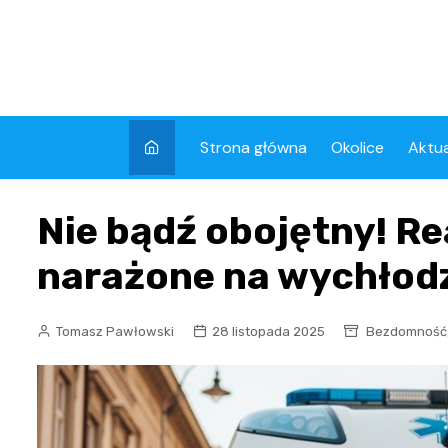
Skip
to
content
Strona główna
Okolice
Aktua
Kron
Nie bądź obojętny! R
Wyda
narażone na wychłodz
Tomasz Pawłowski
28 listopada 2025
Bezdomność