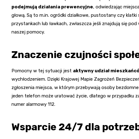
podejmują działania prewencyjne
, odwiedzając miejsc
głową. Są to m.in. ogródki działkowe, pustostany czy klat
przystankach lub ławkach, zwłaszcza jeśli znajdują się p
naszej pomocy.
Znaczenie czujności społ
Pomocny w tej sytuacji jest
aktywny udział mieszkańc
wychłodzeniem. Dzięki Krajowej Mapie Zagrożeń Bezpiecz
zgłoszenia miejsca, w którym przebywają osoby bezdomn
jeden telefon może uratować życie, dlatego w przypadku za
numer alarmowy 112.
Wsparcie 24/7 dla potrze