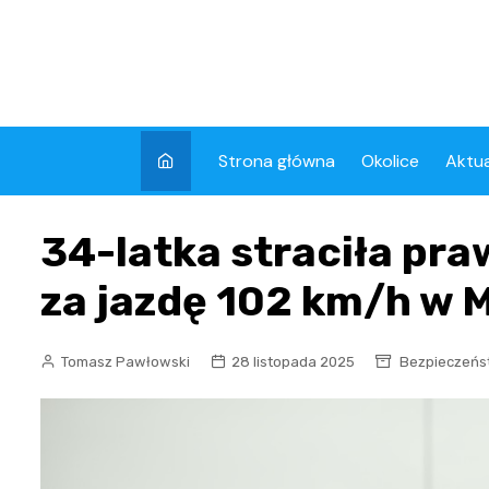
Skip
to
content
Strona główna
Okolice
Aktua
Kron
34-latka straciła pra
Wyda
za jazdę 102 km/h w
Tomasz Pawłowski
28 listopada 2025
Bezpieczeńs