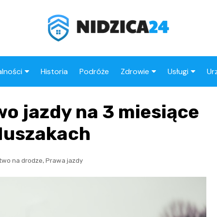
lności
Historia
Podróże
Zdrowie
Usługi
Ur
ika Policyjna
Apteki
Fryzjer
wo jazdy na 3 miesiące
rzenia
Stacje benz
 Muszakach
,
two na drodze
Prawa jazdy