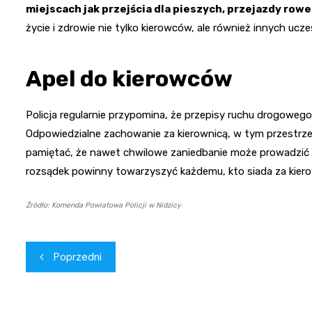
miejscach jak przejścia dla pieszych, przejazdy row
życie i zdrowie nie tylko kierowców, ale również innych ucz
Apel do kierowców
Policja regularnie przypomina, że przepisy ruchu drogoweg
Odpowiedzialne zachowanie za kierownicą, w tym przestrze
pamiętać, że nawet chwilowe zaniedbanie może prowadzić 
rozsądek powinny towarzyszyć każdemu, kto siada za kiero
Źródło: Komenda Powiatowa Policji w Nidzicy
Nawigacja
Poprzedni
wpisu