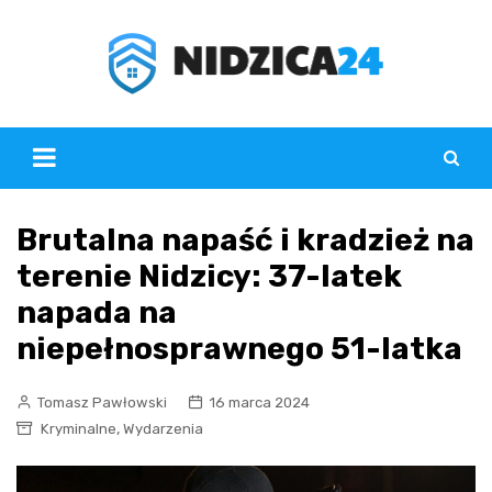
Skip
to
content
Brutalna napaść i kradzież na
terenie Nidzicy: 37-latek
napada na
niepełnosprawnego 51-latka
Tomasz Pawłowski
16 marca 2024
,
Kryminalne
Wydarzenia