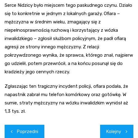
Serce Nidzicy było miejscem tego paskudnego czynu. Działo
się to konkretnie w jednym z lokalnych garaży. Ofiara –
mężczyzna w średnim wieku, zmagający się z
niepełnosprawnością ruchową i korzystający z wózka
inwalidzkiego – zgłosił służbom policyjnym, że padł ofiarą
agresji ze strony innego mężczyzny. Z relacji
pokrzywdzonego wynika, że sprawca, którego znał, najpierw
go udzielił, potem przewrócił, a na końcu posunął się do
kradzieży jego cennych rzeczy.
Zgłaszając ten tragiczny incydent policji, ofiara podała, że
napastnik zabrał mu telefon komórkowy oraz gotówkę. W
sumie, straty mężczyzny na wózku inwalidzkim wyniósł aż
1,3 tys. zł.
Nawigacja
Poprzedni
Kolejny