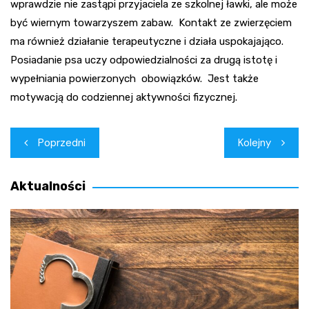
wprawdzie nie zastąpi przyjaciela ze szkolnej ławki, ale może
być wiernym towarzyszem zabaw. Kontakt ze zwierzęciem
ma również działanie terapeutyczne i działa uspokajająco.
Posiadanie psa uczy odpowiedzialności za drugą istotę i
wypełniania powierzonych obowiązków. Jest także
motywacją do codziennej aktywności fizycznej.
Nawigacja
Poprzedni
Kolejny
wpisu
Aktualności