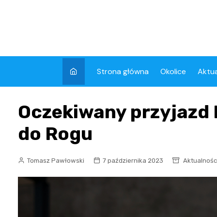
Skip
to
content
Strona główna
Okolice
Aktua
Kron
Oczekiwany przyjazd 
Wyda
do Rogu
Tomasz Pawłowski
7 października 2023
Aktualnośc