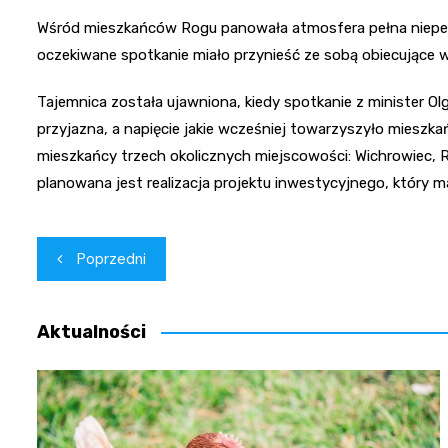
Wśród mieszkańców Rogu panowała atmosfera pełna niepewn
oczekiwane spotkanie miało przynieść ze sobą obiecujące w
Tajemnica została ujawniona, kiedy spotkanie z minister O
przyjazna, a napięcie jakie wcześniej towarzyszyło mieszk
mieszkańcy trzech okolicznych miejscowości: Wichrowiec, 
planowana jest realizacja projektu inwestycyjnego, który ma
Nawigacja
Poprzedni
wpisu
Aktualności