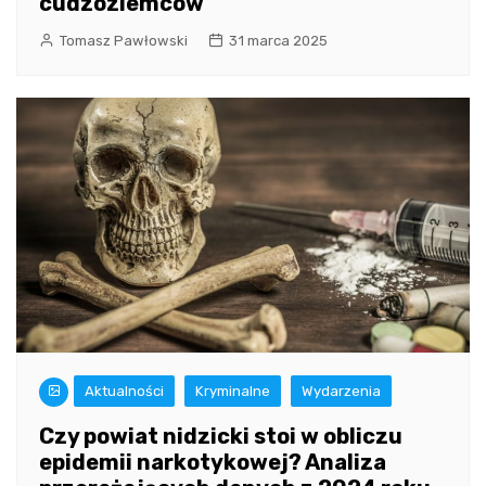
cudzoziemców
Tomasz Pawłowski
31 marca 2025
Aktualności
Kryminalne
Wydarzenia
Czy powiat nidzicki stoi w obliczu
epidemii narkotykowej? Analiza