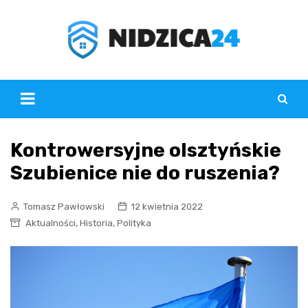
Skip
to
content
Kontrowersyjne olsztyńskie
Szubienice nie do ruszenia?
Tomasz Pawłowski
12 kwietnia 2022
,
,
Aktualności
Historia
Polityka