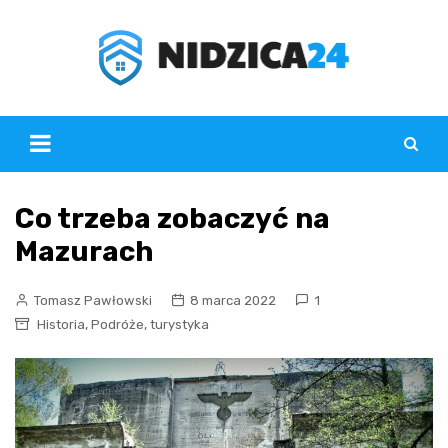
Skip
to
content
Co trzeba zobaczyć na
Mazurach
Tomasz Pawłowski
8 marca 2022
1
,
,
Historia
Podróże
turystyka