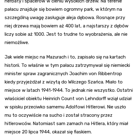
herbaty i spacerów w cieniu wysokich drzew. Na terenie
pałacu znajduje się bowiem ogromny park, w którym na
szczególną uwagę zasługuje aleja dębowa. Rosnące przy
niej drzewa mają bowiem aż 400 lat, a najstarszy z dębów
liczy sobie aż 1000. Jest to trudne to wyobrażenia, ale nie
niemożliwe.
Jak wiele miejsc na Mazurach i to, zapisało się na kartach
historii. To właśnie w tym pałacu zatrzymywał się niemiecki
minister spraw zagranicznych Joachim von Ribbentrop
kiedy przyjeżdżał z wizytą do Wilczego Szańca. Miało to
miejsce w latach 1941-1944. To jednak nie wszystko. Ostatni
właściciel obiektu Heinrich Count von Lehndorff wziął udział
w spisku przeciwko samemu Adolfowi Hitlerowi. Nie uszło
mu to oczywiście na sucho i został stracony przez
hitlerowców. Natomiast sam zamach na Hitlera, który miał
miejsce 20 lipca 1944, okazał się fiaskiem.