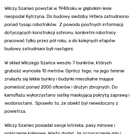
Wilczy Szaniec powstał w 1940roku w głębokim lesie
nieopodal Kętrzyna. Do budowy siedziby Hitlera zatrudniono
ponad tysiąc robotników. Z powodu poufnych informacji
dotyczących konstrukcji schronu, konkretni robotnicy
pracować tylko przez pół roku, a do kolejnych etapów
budowy zatrudniani byli następni.
W skład Wilczego Szańca weszło 7 bunkrów, których
grubość wynosiła 10 metrów. Oprócz tego, na jego terenie
znalazły się lekkie bunkry i budynki mieszkalne mające
pomieścić ponad 2000 oficerów i drużyn zbrojnych. Do
kamuflażu wykorzystano siatkę maskującą pokrytą zaprawą i
wodorostami. Sprawiło to, że obiekt był niewidoczny z
powietrza.
Wilczy Szaniec posiadał swoje lotniska, pasy minowe i
połączenie kolejowe. Warto dodać, że oczyszczenie min i