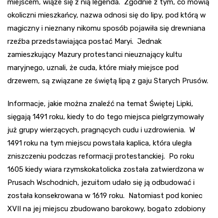
miejscem, wiąże się z nią legenda. Zgodnie z tym, co mówią
okoliczni mieszkańcy, nazwa odnosi się do lipy, pod którą w
magiczny i nieznany nikomu sposób pojawiła się drewniana
rzeźba przedstawiająca postać Maryi. Jednak
zamieszkujący Mazury protestanci nieuznający kultu
maryjnego, uznali, że cuda, które miały miejsce pod
drzewem, są związane ze świętą lipą z gaju Starych Prusów.
Informacje, jakie można znaleźć na temat Świętej Lipki,
sięgają 1491 roku, kiedy to do tego miejsca pielgrzymowały
już grupy wierzących, pragnących cudu i uzdrowienia. W
1491 roku na tym miejscu powstała kaplica, która uległa
zniszczeniu podczas reformacji protestanckiej. Po roku
1605 kiedy wiara rzymskokatolicka została zatwierdzona w
Prusach Wschodnich, jezuitom udało się ją odbudować i
została konsekrowana w 1619 roku. Natomiast pod koniec
XVII na jej miejscu zbudowano barokowy, bogato zdobiony