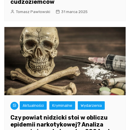
cudzoziemców
Tomasz Pawłowski
31 marca 2025
Aktualności
Kryminalne
Wydarzenia
Czy powiat nidzicki stoi w obliczu
epidemii narkotykowej? Analiza