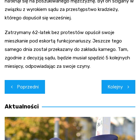
natknął się na poszukiwanego mężczyznę. Był on ścigany w
związku z wyrokiem sądu za przestępstwo kradzieży,
którego dopuścił się wcześniej.
Zatrzymany 62-latek bez protestów opuścił swoje
mieszkanie pod eskortą funkcjonariuszy. Jeszcze tego
samego dnia został przekazany do zakładu karnego. Tam,
zgodnie z decyzją sądu, będzie musiał spędzić 5 kolejnych
miesięcy, odpowiadając za swoje czyny.
Nawigacja
Poprzedni
Kolejny
wpisu
Aktualności