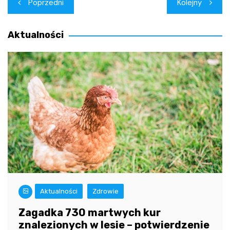
Nawigacja
Poprzedni
Kolejny
wpisu
Aktualności
Aktualności
Zdrowie
Zagadka 730 martwych kur
znalezionych w lesie – potwierdzenie