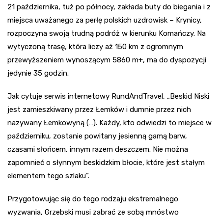
21 października, tuż po północy, zakłada buty do biegania i z
miejsca uważanego za perłę polskich uzdrowisk – Krynicy,
rozpoczyna swoją trudną podróż w kierunku Komańczy. Na
wytyczoną trasę, która liczy aż 150 km z ogromnym
przewyższeniem wynoszącym 5860 m+, ma do dyspozycji
jedynie 35 godzin.
Jak cytuje serwis internetowy RundAndTravel, „Beskid Niski
jest zamieszkiwany przez Łemków i dumnie przez nich
nazywany Łemkowyną (…). Każdy, kto odwiedzi to miejsce w
październiku, zostanie powitany jesienną gamą barw,
czasami słońcem, innym razem deszczem. Nie można
zapomnieć o słynnym beskidzkim błocie, które jest stałym
elementem tego szlaku”.
Przygotowując się do tego rodzaju ekstremalnego
wyzwania, Grzebski musi zabrać ze sobą mnóstwo