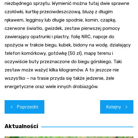
niezbędnego sprzętu. Wymienić można tutaj dwie sprawne
czołówki, kurtkę przeciwdeszczową, bluzę z długim
rękawem, legginsy lub długie spodnie, komin, czapkę,
czerwone światło, gwizdek, zestaw pierwszej pomocy
zawierający opatrunki i plastry, folię NRC, napoje do
spożycia w trakcie biegu, kubek, bidony na wodę, działający
telefon komórkowy, gotówkę (50 zł), mapę terenu i
oczywiście buty przeznaczone do biegu górskiego. Taki
zestaw może ważyć kilka kilogramów. A to jeszcze nie
wszystko – na trasie przyda się także jedzenie, żele
energetyczne oraz wiele innych drobiazgów.
Nawigacja
Poprzedni
Kolejny
wpisu
Aktualności