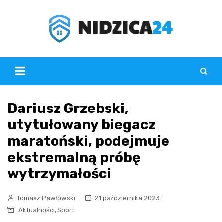
Skip
to
content
Dariusz Grzebski,
utytułowany biegacz
maratoński, podejmuje
ekstremalną próbę
wytrzymałości
Tomasz Pawłowski
21 października 2023
,
Aktualności
Sport