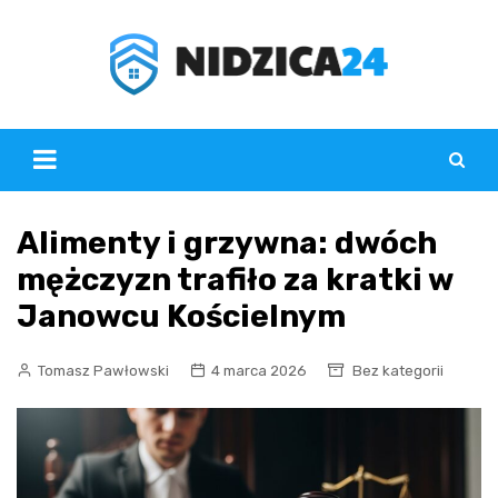
Skip
to
content
Alimenty i grzywna: dwóch
mężczyzn trafiło za kratki w
Janowcu Kościelnym
Tomasz Pawłowski
4 marca 2026
Bez kategorii